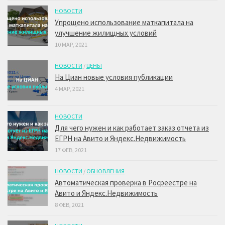
НОВОСТИ
Упрощено использование маткапитала на
улучшение жилищных условий
10 МАР, 2021
НОВОСТИ
/
ЦЕНЫ
На Циан новые условия публикации
4 МАР, 2021
НОВОСТИ
Для чего нужен и как работает заказ отчета из
ЕГРН на Авито и Яндекс.Недвижимость
17 ФЕВ, 2021
НОВОСТИ
/
ОБНОВЛЕНИЯ
Автоматическая проверка в Росреестре на
Авито и Яндекс.Недвижимость
8 ФЕВ, 2021