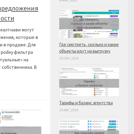
6 МАР, 2020
 предложения
ости
Реалтнави могут
жения, которые в
и в продаже. Для
Где смотреть, сколько и какие
объекты идут на выгрузку
тройку фильтра
20 СЕН, 2019
ктуальные» на
т собственника. В
Тарифы и баланс агентства
19 АВГ, 2019