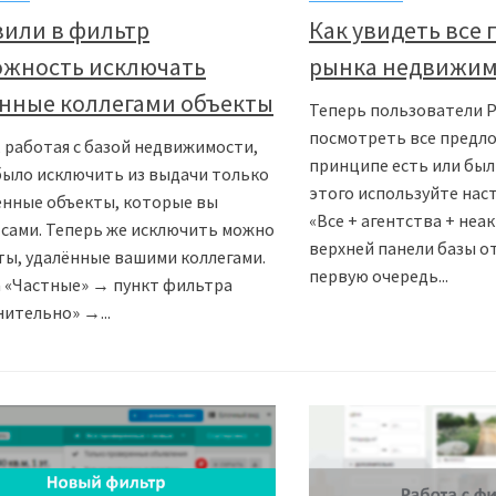
или в фильтр
Как увидеть все
ожность исключать
рынка недвижим
нные коллегами объекты
Теперь пользователи 
посмотреть все предло
 работая с базой недвижимости,
принципе есть или был
ыло исключить из выдачи только
этого используйте нас
енные объекты, которые вы
«Все + агентства + неа
 сами. Теперь же исключить можно
верхней панели базы о
ты, удалённые вашими коллегами.
первую очередь...
 «Частные» → пункт фильтра
ительно» →...