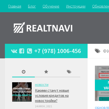
Главная
Блог
Обучение
Инструкции
Обновлен
+7 (978) 1006-456
Ф
НОВОСТИ
Какими станут новые
условия кредитов на
новостройки?
24 ИЮН, 2021
ОБНОВЛ