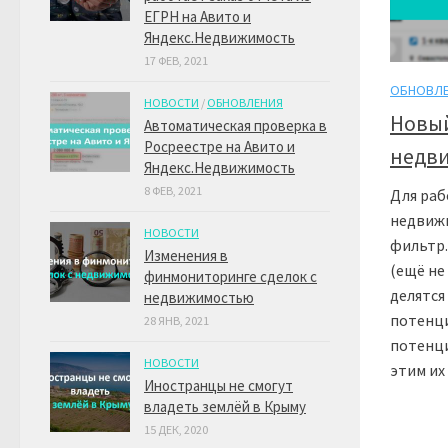
ЕГРН на Авито и
Яндекс.Недвижимость
17 ФЕВ, 2021
ОБНОВЛ
НОВОСТИ
/
ОБНОВЛЕНИЯ
Новый
Автоматическая проверка в
Росреестре на Авито и
недв
Яндекс.Недвижимость
8 ФЕВ, 2021
Для раб
недвиж
НОВОСТИ
фильтр.
Изменения в
(ещё не
финмониторинге сделок с
делятся
недвижимостью
потенц
28 ЯНВ, 2021
потенци
НОВОСТИ
этим их
Иностранцы не смогут
владеть землёй в Крыму
15 ДЕК, 2020