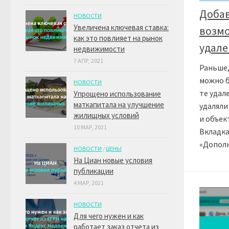
Добав
НОВОСТИ
Увеличена ключевая ставка:
возм
как это повлияет на рынок
удале
недвижимости
7 АПР, 2021
Раньше,
можно б
НОВОСТИ
те удал
Упрощено использование
маткапитала на улучшение
удаляли
жилищных условий
и объек
10 МАР, 2021
Вкладка
«Дополн
НОВОСТИ
/
ЦЕНЫ
На Циан новые условия
публикации
4 МАР, 2021
НОВОСТИ
Для чего нужен и как
работает заказ отчета из