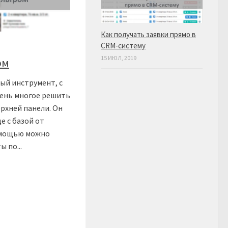
Как получать заявки прямо в
CRM-систему
15 ИЮЛ, 2019
ом
ый инструмент, с
ень многое решить
ерхней панели. Он
е с базой от
помощью можно
 по...