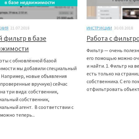
ЕНИЯ
21.07.2018
ИНСТРУКЦИИ
30.03.2018
 фильтр в базе
Работа с фильтр
ижимости
Фильтр — очень полезн
его помощью можно оч
оты с обновлённой базой
и найти. 1. Фильтр на в
имости мы добавили специальный
есть только на страниц
 Например, новые объявления
собственника. С его 
 проверенные вручную) сейчас
отфильтровать объекты
 на три вида: собственник,
иальный собственник,
альный агент. В соответствии с
 можно теперь...